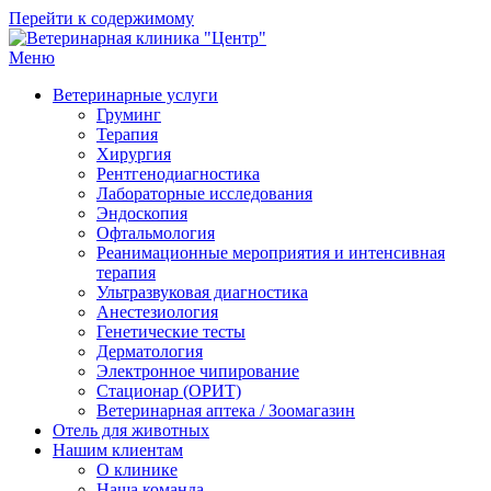
Перейти к содержимому
Меню
Ветеринарная клиника "Центр"
Круглосуточно
Ветеринарные услуги
Груминг
Терапия
Хирургия
Рентгенодиагностика
Лабораторные исследования
Эндоскопия
Офтальмология
Реанимационные мероприятия и интенсивная
терапия
Ультразвуковая диагностика
Анестезиология
Генетические тесты
Дерматология
Электронное чипирование
Стационар (ОРИТ)
Ветеринарная аптека / Зоомагазин
Отель для животных
Нашим клиентам
О клинике
Наша команда