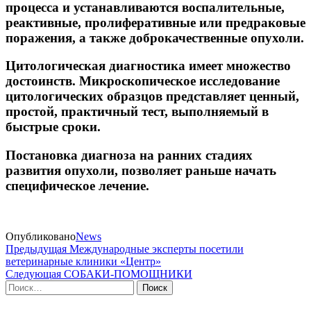
процесса и устанавливаются воспалительные,
реактивные, пролиферативные или предраковые
поражения, а также доброкачественные опухоли.
Цитологическая диагностика имеет множество
достоинств. Микроскопическое исследование
цитологических образцов представляет ценный,
простой, практичный тест, выполняемый в
быстрые сроки.
Постановка диагноза на ранних стадиях
развития опухоли, позволяет раньше начать
специфическое лечение.
Опубликовано
News
Навигация
Предыдущая
Предыдущая
Международные эксперты посетили
запись
ветеринарные клиники «Центр»
по
Следующая
Следующая
СОБАКИ-ПОМОЩНИКИ
записям
запись
Найти: