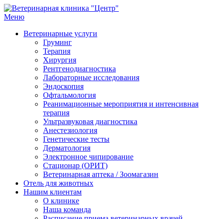
Перейти
к
Меню
Ветеринарная клиника "Центр"
Круглосуточно
содержимому
Ветеринарные услуги
Груминг
Терапия
Хирургия
Рентгенодиагностика
Лабораторные исследования
Эндоскопия
Офтальмология
Реанимационные мероприятия и интенсивная
терапия
Ультразвуковая диагностика
Анестезиология
Генетические тесты
Дерматология
Электронное чипирование
Стационар (ОРИТ)
Ветеринарная аптека / Зоомагазин
Отель для животных
Нашим клиентам
О клинике
Наша команда
Расписание приема ветеринарных врачей