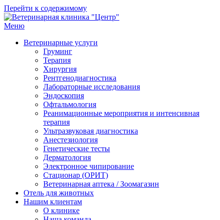
Перейти к содержимому
Меню
Ветеринарная клиника "Центр"
Круглосуточно
Ветеринарные услуги
Груминг
Терапия
Хирургия
Рентгенодиагностика
Лабораторные исследования
Эндоскопия
Офтальмология
Реанимационные мероприятия и интенсивная
терапия
Ультразвуковая диагностика
Анестезиология
Генетические тесты
Дерматология
Электронное чипирование
Стационар (ОРИТ)
Ветеринарная аптека / Зоомагазин
Отель для животных
Нашим клиентам
О клинике
Наша команда