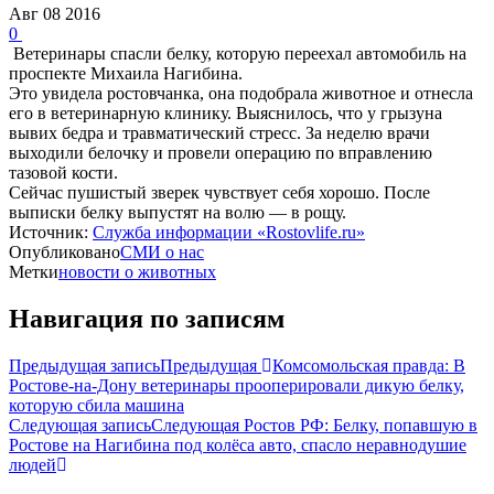
Авг
08
2016
0
Ветеринары спасли белку, которую переехал автомобиль на
проспекте Михаила Нагибина.
Это увидела ростовчанка, она подобрала животное и отнесла
его в ветеринарную клинику. Выяснилось, что у грызуна
вывих бедра и травматический стресс. За неделю врачи
выходили белочку и провели операцию по вправлению
тазовой кости.
Сейчас пушистый зверек чувствует себя хорошо. После
выписки белку выпустят на волю — в рощу.
Источник:
Служба информации «Rostovlife.ru»
Опубликовано
СМИ о нас
Метки
новости о животных
Навигация по записям
Предыдущая запись
Предыдущая
Комсомольская правда: В
Ростове-на-Дону ветеринары прооперировали дикую белку,
которую сбила машина
Следующая запись
Следующая
Ростов РФ: Белку, попавшую в
Ростове на Нагибина под колёса авто, спасло неравнодушие
людей