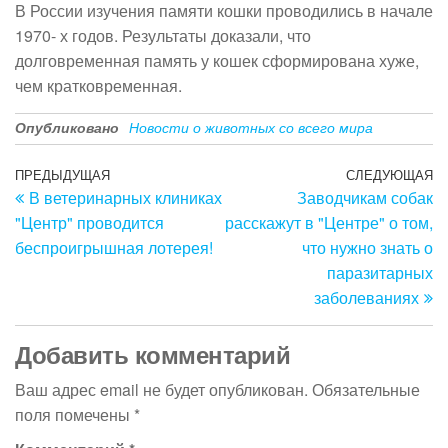
В России изучения памяти кошки проводились в начале
1970- х годов. Результаты доказали, что
долговременная память у кошек сформирована хуже,
чем кратковременная.
Опубликовано
Новости о животных со всего мира
Навигация
Предыдущая
ПРЕДЫДУЩАЯ
СЛЕДУЮЩАЯ
С
В ветеринарных клиниках
Заводчикам собак
запись
з
по
"Центр" проводится
расскажут в "Центре" о том,
записям
беспроигрышная лотерея!
что нужно знать о
паразитарных
заболеваниях
Добавить комментарий
Ваш адрес email не будет опубликован.
Обязательные
поля помечены
*