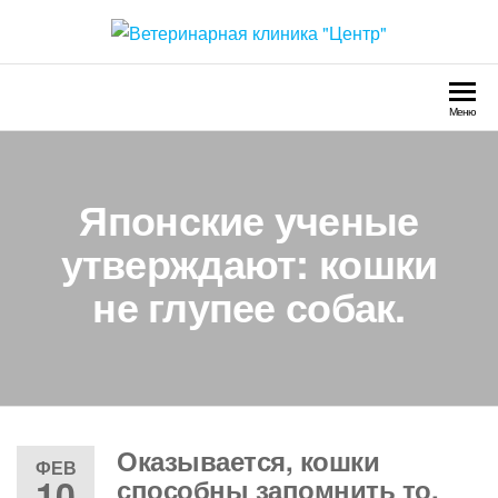
Перейти
к
Ветеринарная клиника
Круглосуточно
содержимому
"Центр"
Меню
Японские ученые
утверждают: кошки
не глупее собак.
Оказывается, кошки
ФЕВ
10
способны запомнить то,