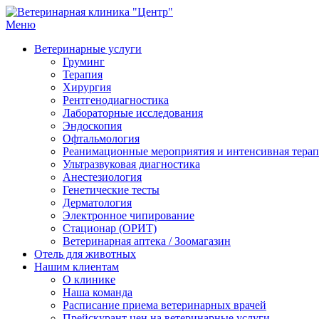
Перейти
к
Меню
Ветеринарная клиника "Центр"
Круглосуточно
содержимому
Ветеринарные услуги
Груминг
Терапия
Хирургия
Рентгенодиагностика
Лабораторные исследования
Эндоскопия
Офтальмология
Реанимационные мероприятия и интенсивная тера
Ультразвуковая диагностика
Анестезиология
Генетические тесты
Дерматология
Электронное чипирование
Стационар (ОРИТ)
Ветеринарная аптека / Зоомагазин
Отель для животных
Нашим клиентам
О клинике
Наша команда
Расписание приема ветеринарных врачей
Прейскурант цен на ветеринарные услуги