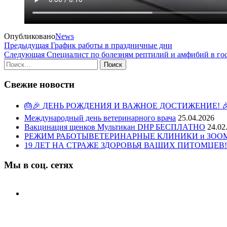
Опубликовано
News
Навигация
Предыдущая
Предыдущая
График работы в праздничные дни
запись
Следующая
Следующая
Специалист по болезням рептилий и амфибий в го
по
запись
Найти:
записям
Свежие новости
🎂🎉 ДЕНЬ РОЖДЕНИЯ И ВАЖНОЕ ДОСТИЖЕНИЕ! 
Международный день ветеринарного врача
25.04.2026
Вакцинация щенков Мультикан DHP БЕСПЛАТНО
24.02
РЕЖИМ РАБОТЫВЕТЕРИНАРНЫЕ КЛИНИКИ и ЗООМАГ
19 ЛЕТ НА СТРАЖЕ ЗДОРОВЬЯ ВАШИХ ПИТОМЦЕВ!
Мы в соц. сетях