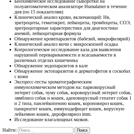
Биохимическое исследование сыворотки на
полуавтоматическом анализаторе Humalaiser в течение
дня (по 15 показателям)
Клинический анализ крови, включающий: Нв,
эритроциты, гематокрит, лейкоциты, тромбоциты, СОЭ,
эритроцитарные характеристики для диагностики
анемий, лейкоцитарная формула
Обнаружение кровепаразитов (бабезий, микрофилярий)
Клинический анализ мочи с микроскопией осадка
Копрологическое исследование кала для выявления
нарушений перевариваемости и всасываемости в
различных отделах кишечника
Обнаружение эндопаразитов в кале
Обнаружение эктопаразитов и дерматофитов в соскобах
с кожи
Экспресс-тесты хроматографическим
иммунохимическим методом на: парвовирусный
энтерит собак, чуму собак, коровирусный энтерит собак,
лямблиоз собак и кошек, аденовирусный гепатит собак 1
и 2 типа, панлейкопению кошек, короновироз кошек,
панкреатит кошек, иммунодефицит кошек, вирусную
лейкемию кошек, дирофиляриоз imm.
Исследование влагалищных мазков.
Найти: