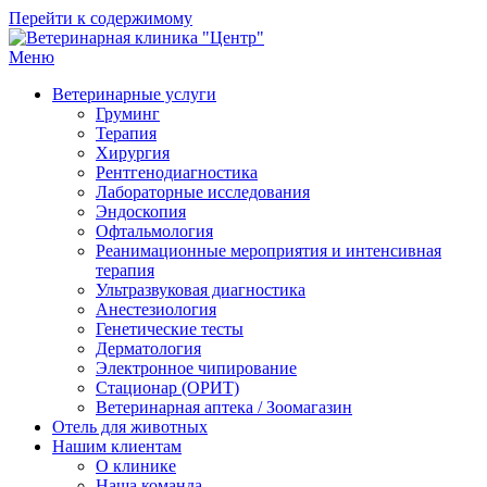
Перейти к содержимому
Меню
Ветеринарная клиника "Центр"
Круглосуточно
Ветеринарные услуги
Груминг
Терапия
Хирургия
Рентгенодиагностика
Лабораторные исследования
Эндоскопия
Офтальмология
Реанимационные мероприятия и интенсивная
терапия
Ультразвуковая диагностика
Анестезиология
Генетические тесты
Дерматология
Электронное чипирование
Стационар (ОРИТ)
Ветеринарная аптека / Зоомагазин
Отель для животных
Нашим клиентам
О клинике
Наша команда