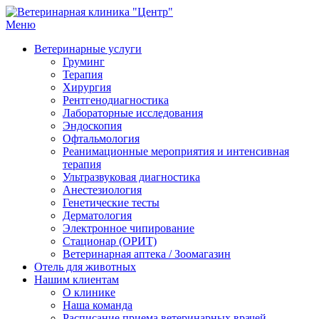
Перейти
к
Меню
Ветеринарная клиника "Центр"
Круглосуточно
содержимому
Ветеринарные услуги
Груминг
Терапия
Хирургия
Рентгенодиагностика
Лабораторные исследования
Эндоскопия
Офтальмология
Реанимационные мероприятия и интенсивная
терапия
Ультразвуковая диагностика
Анестезиология
Генетические тесты
Дерматология
Электронное чипирование
Стационар (ОРИТ)
Ветеринарная аптека / Зоомагазин
Отель для животных
Нашим клиентам
О клинике
Наша команда
Расписание приема ветеринарных врачей