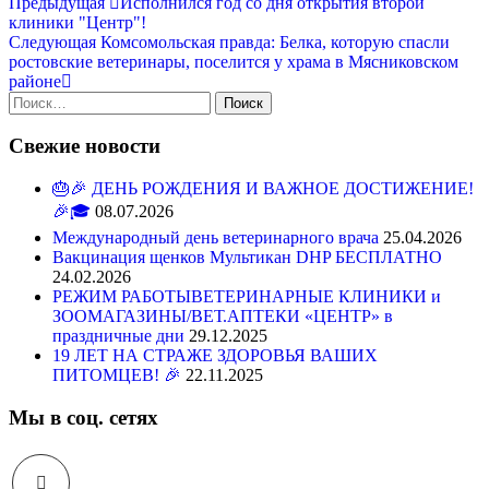
Навигация
Предыдущая
Предыдущая
Исполнился год со дня открытия второй
запись
клиники "Центр"!
по
Следующая
Следующая
Комсомольская правда: Белка, которую спасли
записям
запись
ростовские ветеринары, поселится у храма в Мясниковском
районе
Найти:
Свежие новости
🎂🎉 ДЕНЬ РОЖДЕНИЯ И ВАЖНОЕ ДОСТИЖЕНИЕ!
🎉🎓
08.07.2026
Международный день ветеринарного врача
25.04.2026
Вакцинация щенков Мультикан DHP БЕСПЛАТНО
24.02.2026
РЕЖИМ РАБОТЫВЕТЕРИНАРНЫЕ КЛИНИКИ и
ЗООМАГАЗИНЫ/ВЕТ.АПТЕКИ «ЦЕНТР» в
праздничные дни
29.12.2025
19 ЛЕТ НА СТРАЖЕ ЗДОРОВЬЯ ВАШИХ
ПИТОМЦЕВ! 🎉
22.11.2025
Мы в соц. сетях