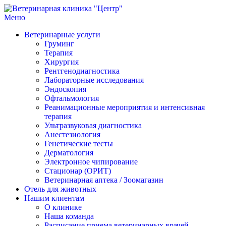
Перейти
к
Меню
Ветеринарная клиника "Центр"
Круглосуточно
содержимому
Ветеринарные услуги
Груминг
Терапия
Хирургия
Рентгенодиагностика
Лабораторные исследования
Эндоскопия
Офтальмология
Реанимационные мероприятия и интенсивная
терапия
Ультразвуковая диагностика
Анестезиология
Генетические тесты
Дерматология
Электронное чипирование
Стационар (ОРИТ)
Ветеринарная аптека / Зоомагазин
Отель для животных
Нашим клиентам
О клинике
Наша команда
Расписание приема ветеринарных врачей