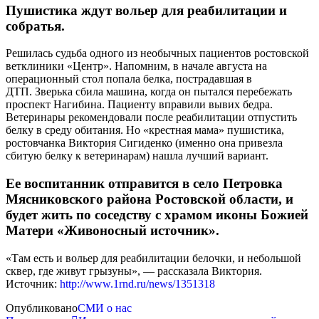
Пушистика ждут вольер для реабилитации и
собратья.
Решилась судьба одного из необычных пациентов ростовской
ветклиники «Центр». Напомним, в начале августа на
операционный стол попала белка, пострадавшая в
ДТП. Зверька сбила машина, когда он пытался перебежать
проспект Нагибина. Пациенту вправили вывих бедра.
Ветеринары рекомендовали после реабилитации отпустить
белку в среду обитания. Но «крестная мама» пушистика,
ростовчанка Виктория Сигиденко (именно она привезла
сбитую белку к ветеринарам) нашла лучший вариант.
Ее воспитанник отправится в село Петровка
Мясниковского района Ростовской области, и
будет жить по соседству с храмом иконы Божией
Матери «Живоносный источник».
«Там есть и вольер для реабилитации белочки, и небольшой
сквер, где живут грызуны», — рассказала Виктория.
Источник:
http://www.1rnd.ru/news/1351318
Опубликовано
СМИ о нас