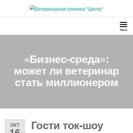
Перейти
к
Ветеринарная клиника
Круглосуточно
содержимому
"Центр"
Меню
«Бизнес-среда»:
может ли ветеринар
стать миллионером
Гости ток-шоу
ОКТ
16