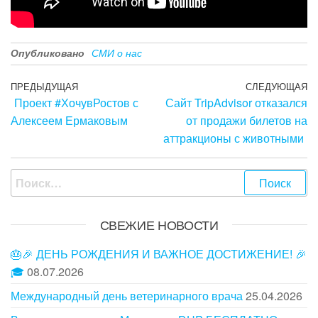
Опубликовано
СМИ о нас
Навигация
Предыдущая
ПРЕДЫДУЩАЯ
СЛЕДУЮЩАЯ
С
Проект #ХочувРостов с
Сайт TripAdvisor отказался
запись
з
по
Алексеем Ермаковым
от продажи билетов на
записям
аттракционы с животными
Найти:
СВЕЖИЕ НОВОСТИ
🎂🎉 ДЕНЬ РОЖДЕНИЯ И ВАЖНОЕ ДОСТИЖЕНИЕ! 🎉
🎓
08.07.2026
Международный день ветеринарного врача
25.04.2026