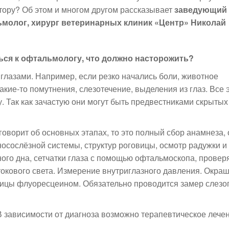
ктору? Об этом и многом другом рассказывает
заведующий
ьмолог, хирург ветеринарных клиник «Центр» Николай
ься к офтальмологу, что должно насторожить?
с глазами. Например, если резко начались боли, животное
акие-то помутнения, слезотечение, выделения из глаз. Все 
у. Так как зачастую они могут быть предвестниками скрытых
оворит об основных этапах, то это полный сбор анамнеза,
носослёзной системы, структур роговицы, осмотр радужки и
ого дна, сетчатки глаза с помощью офтальмоскопа, провер
отокового света. Измерение внутриглазного давления. Окра
ицы флуоресцеином. Обязательно проводится замер слезо
В зависимости от диагноза возможно терапевтическое лече