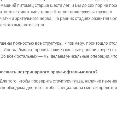
домашний питомец старше шести лет, и Вы до сих пор не по
татистике животные старше 6-ти лет подвержены глазным
чатки и зрительного нерва. На ранних стадиях развития бо
ческого вмешательства.
зрушены полностью все структуры: к примеру, произошло отс
а. Иногда бывают проникающие сквозные ранения через гла
. Во всех остальных — мы делаем уникальные операции, чт
посещать ветеринарного врача-офтальмолога?
 Для того, чтобы проверить структуру глаза, наличие измене
 необходима для того, чтобы специалисты смогли предотвр