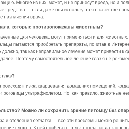
кцию. Многие из них, может, и не принесут вреда, но и пол
ые средства — если даже они используются в качестве про
е назначения врача.
енала, которые противопоказаны животным?
аченные для человека, могут применяться и для животных.
дельцы пытаются приобретать препараты, почитав в Интерн
е должно, так как неправильное лечение может привести к
к далее. Поэтому самостоятельное лечение глаз я не рекоме
 глаз?
, происходят из-за кварцевания домашних помещений, когда
г роговицы ультрафиолетом. Но, как правило, животные не
ельство? Можно ли сохранить зрение питомцу без опер
а и отслоения сетчатки — все эти проблемы можно решить
рение сложно. К ней прибегают только тогда, когда здоровь