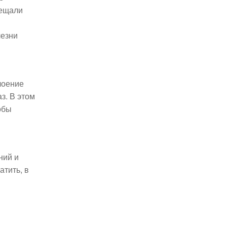
сещали
лезни
лоение
з. В этом
обы
ний и
атить, в