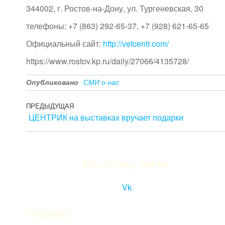
344002, г. Ростов-на-Дону, ул. Тургеневская, 30
телефоны: +7 (863) 292-65-37, +7 (928) 621-65-65
Официальный сайт:
http://vetcentr.com/
https://www.rostov.kp.ru/daily/27066/4135728/
Опубликовано
СМИ о нас
Навигация
Предыдущая
ПРЕДЫДУЩАЯ
ЦЕНТРИК на выставках вручает подарки
запись
по
записям
Мы в соц. сетях
Vk
Главная