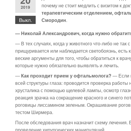
20
почему не стоит медлить с визитом к до
2019
терапевтическим отделением, офтал
Выкл.
Смородин
.
— Николай Александрович, когда нужно обратит
— В тех случаях, когда у животного что-либо не так 
прищуривается или наблюдается светобоязнь, есть к
веские аргументы для того, чтобы обратиться к врач
которые нужно обязательно выявлять и лечить.
—
Как проходит прием у офтальмолога?
— Если г
всей структуры глаза: проводится проверка работы 
хрусталика с помощью щелевой лампы, осмотр глазн
реакция зрачка на сокращение красного и синего п
роговицы лиссамином зеленым. Окрашивание рогов
тестом Ширмера.
После обследования врач назначит схему лечения. 
проведение хирургических манипуляций.