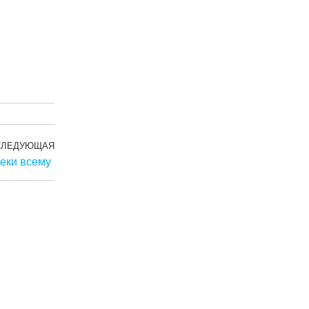
СЛЕДУЮЩАЯ
Следующая
еки всему
запись