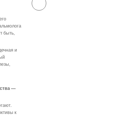
его
тальмолога
т быть,
дечная и
ный
лезы,
дства —
егают.
нктивы к