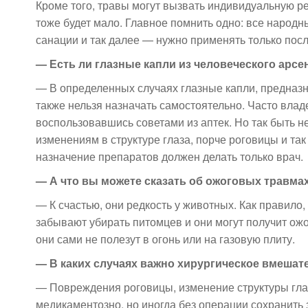
Кроме того, травы могут вызвать индивидуальную реа
тоже будет мало. Главное помнить одно: все народн
санации и так далее — нужно применять только посл
— Есть ли глазные капли из человеческого арс
— В определенных случаях глазные капли, предназн
также нельзя назначать самостоятельно. Часто вла
воспользовавшись советами из аптек. Но так быть н
изменениям в структуре глаза, порче роговицы и та
назначение препаратов должен делать только врач.
— А что вы можете сказать об ожоговых травмах
— К счастью, они редкость у животных. Как правило
забывают убирать питомцев и они могут получит ожо
они сами не полезут в огонь или на газовую плиту.
— В каких случаях важно хирургическое вмешат
— Повреждения роговицы, изменение структуры глаз
медикаментозно, но иногда без операции сохранить з