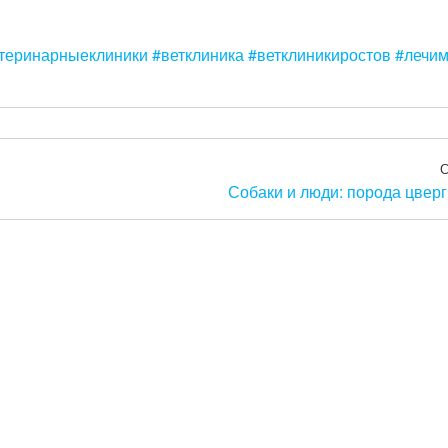
теринарныеклиники
#ветклиника
#ветклиникиростов
#лечи
Собаки и люди: порода цвер