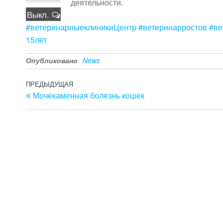
деятельности.
Выкл.
⠀
#ветеринарныеклиникиЦентр
#ветеринарростов
#ве
15лет
Опубликовано
News
Навигация
Предыдущая
ПРЕДЫДУЩАЯ
Мочекаменная болезнь кошек
запись
по
записям