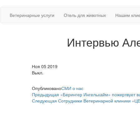
Перейти
к
Ветеринарная клиника "Центр"
Круглосуточно
Ветеринарные услуги
Отель для животных
Нашим кли
содержимому
Интервью Але
Ноя
05
2019
Выкл.
Опубликовано
СМИ о нас
Навигация
Предыдущая
Предыдущая
«Берингер Ингельхайм» пожертвует в
запись
Следующая
Следующая
Сотрудники Ветеринарной клиники «Ц
по
запись
записям