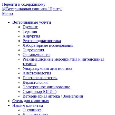
Перейти к содержимому
Меню
Ветеринарная клиника "Центр"
Круглосуточно
Ветеринарные услуги
Груминг
Терапия
Хирургия
Рентгенодиагностика
Лабораторные исследования
Эндоскопия
Офтальмология
Реанимационные мероприятия и интенсивная
терапия
Ультразвуковая диагностика
Анестезиология
Генетические тесты
Дерматология
Электронное чипирование
Стационар (ОРИТ)
Ветеринарная аптека / Зоомагазин
Отель для животных
Нашим клиентам
О клинике
Наша команда