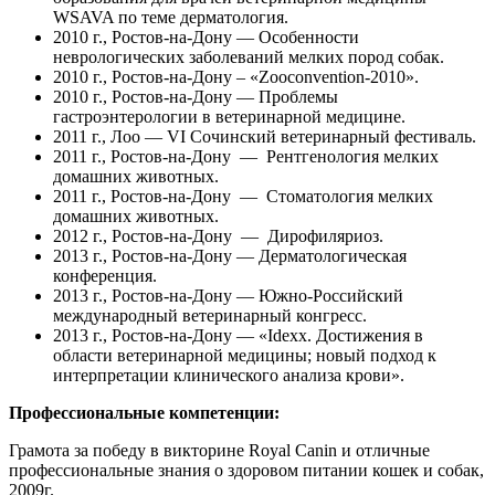
WSAVA по теме дерматология.
2010 г., Ростов-на-Дону — Особенности
неврологических заболеваний мелких пород собак.
2010 г., Ростов-на-Дону – «Zooconvention-2010».
2010 г., Ростов-на-Дону — Проблемы
гастроэнтерологии в ветеринарной медицине.
2011 г., Лоо — VI Сочинский ветеринарный фестиваль.
2011 г., Ростов-на-Дону — Рентгенология мелких
домашних животных.
2011 г., Ростов-на-Дону — Стоматология мелких
домашних животных.
2012 г., Ростов-на-Дону — Дирофиляриоз.
2013 г., Ростов-на-Дону — Дерматологическая
конференция.
2013 г., Ростов-на-Дону — Южно-Российский
международный ветеринарный конгресс.
2013 г., Ростов-на-Дону — «Idexx. Достижения в
области ветеринарной медицины; новый подход к
интерпретации клинического анализа крови».
Профессиональные компетенции:
Грамота за победу в викторине Royal Canin и отличные
профессиональные знания о здоровом питании кошек и собак,
2009г.