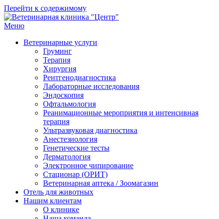
Перейти к содержимому
Меню
Ветеринарная клиника "Центр"
Круглосуточно
Ветеринарные услуги
Груминг
Терапия
Хирургия
Рентгенодиагностика
Лабораторные исследования
Эндоскопия
Офтальмология
Реанимационные мероприятия и интенсивная
терапия
Ультразвуковая диагностика
Анестезиология
Генетические тесты
Дерматология
Электронное чипирование
Стационар (ОРИТ)
Ветеринарная аптека / Зоомагазин
Отель для животных
Нашим клиентам
О клинике
Наша команда