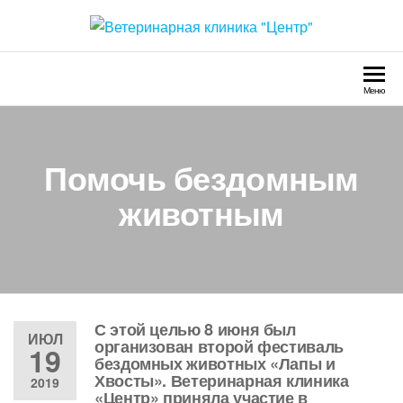
Перейти
к
Ветеринарная клиника
Круглосуточно
содержимому
"Центр"
Меню
Помочь бездомным
животным
С этой целью 8 июня был
ИЮЛ
организован второй фестиваль
19
бездомных животных «Лапы и
Хвосты». Ветеринарная клиника
2019
«Центр» приняла участие в