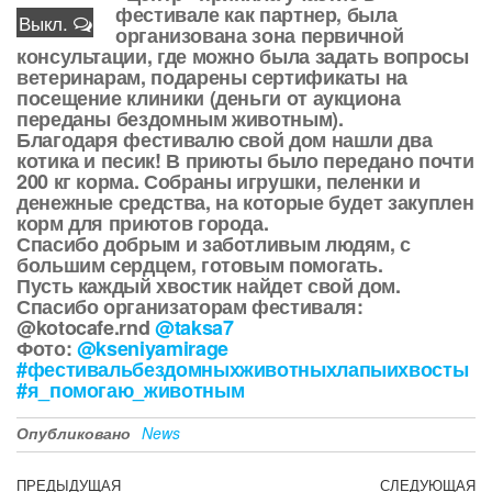
фестивале как партнер, была
Выкл.
организована зона первичной
консультации, где можно была задать вопросы
ветеринарам, подарены сертификаты на
посещение клиники (деньги от аукциона
переданы бездомным животным).
Благодаря фестивалю свой дом нашли два
котика и песик! В приюты было передано почти
200 кг корма. Собраны игрушки, пеленки и
денежные средства, на которые будет закуплен
корм для приютов города.
Спасибо добрым и заботливым людям, с
большим сердцем, готовым помогать.
Пусть каждый хвостик найдет свой дом.
Спасибо организаторам фестиваля:
@kotocafe.rnd
@taksa7
Фото:
@kseniyamirage
#фестивальбездомныхживотныхлапыихвосты
#я_помогаю_животным
Опубликовано
News
Навигация
Предыдущая
ПРЕДЫДУЩАЯ
СЛЕДУЮЩАЯ
С