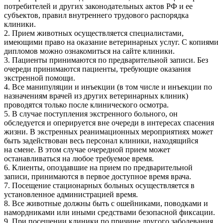
потребителей и других законодательных актов РФ и ее
субъектов, правил внутреннего трудового распорядка
клиники.
2. Прием животных осуществляется специалистами,
имеющими право на оказание ветеринарных услуг. С копиями
дипломов можно ознакомиться на сайте клиники.
3. Пациенты принимаются по предварительной записи. Без
очереди принимаются пациенты, требующие оказания
экстренной помощи.
4. Все манипуляции и инъекции (в том числе и инъекции по
назначениям врачей из других ветеринарных клиник)
проводятся только после клинического осмотра.
5. В случае поступления экстренного больного, он
обследуется и оперируется вне очереди в интересах спасения
жизни. В экстренных реанимационных мероприятиях может
быть задействован весь персонал клиники, находящийся
на смене. В этом случае очередной прием может
останавливаться на любое требуемое время.
6. Клиенты, опоздавшие на прием по предварительной
записи, принимаются в первое доступное время врача.
7. Посещение стационарных больных осуществляется в
установленное администрацией время.
8. Все животные должны быть с ошейниками, поводками и
намордниками или иными средствами безопасной фиксации.
9. При посещении клиники по причине другого заболевания