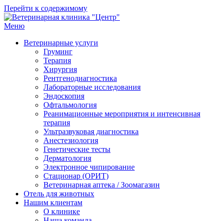
Перейти к содержимому
Меню
Ветеринарная клиника "Центр"
Круглосуточно
Ветеринарные услуги
Груминг
Терапия
Хирургия
Рентгенодиагностика
Лабораторные исследования
Эндоскопия
Офтальмология
Реанимационные мероприятия и интенсивная
терапия
Ультразвуковая диагностика
Анестезиология
Генетические тесты
Дерматология
Электронное чипирование
Стационар (ОРИТ)
Ветеринарная аптека / Зоомагазин
Отель для животных
Нашим клиентам
О клинике
Наша команда