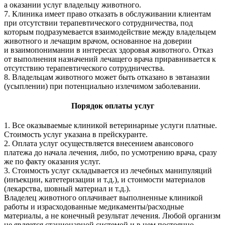
а оказании услуг владельцу животного.
7. Клиника имеет право отказать в обслуживании клиентам
при отсутствии терапевтического сотрудничества, под
которым подразумевается взаимодействие между владельцем
животного и лечащим врачом, основанное на доверии
и взаимопонимании в интересах здоровья животного. Отказ
от выполнения назначений лечащего врача приравнивается к
отсутствию терапевтического сотрудничества.
8. Владельцам животного может быть отказано в эвтаназии
(усыплении) при потенциально излечимом заболевании.
Порядок оплаты услуг
1. Все оказываемые клиникой ветеринарные услуги платные.
Стоимость услуг указана в прейскуранте.
2. Оплата услуг осуществляется внесением авансового
платежа до начала лечения, либо, по усмотрению врача, сразу
же по факту оказания услуг.
3. Стоимость услуг складывается из лечебных манипуляций
(инъекции, катетеризации и т.д.), и стоимости материалов
(лекарства, шовный материал и т.д.).
Владелец животного оплачивает выполненные клиникой
работы и израсходованные медикаменты/расходные
материалы, а не конечный результат лечения. Любой организм
не является стационарной системой и в нем постоянно