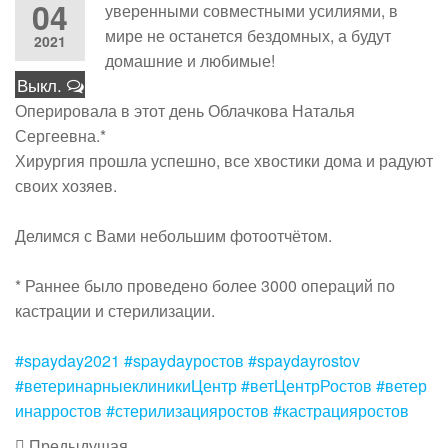
04
уверенными совместными усилиями, в
мире не останется бездомных, а будут
2021
домашние и любимые!
Выкл.
Оперировала в этот день Облачкова Наталья
Сергеевна.*
Хирургия прошла успешно, все хвостики дома и радуют
своих хозяев.
Делимся с Вами небольшим фотоотчётом.
* Раннее было проведено более 3000 операций по
кастрации и стерилизации.
#spayday2021
#spaydayростов
#spaydayrostov
#ветеринарныеклиникиЦентр
#ветЦентрРостов
#ветер
инарростов
#стерилизацияростов
#кастрацияростов
Предыдущая