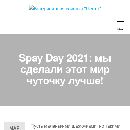
Перейти
к
Ветеринарная клиника
Круглосуточно
содержимому
"Центр"
Меню
Spay Day 2021: мы
сделали этот мир
чуточку лучше!
Пусть маленькими шажочками, но такими
МАР