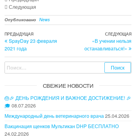
Следующая
Опубликовано
News
Навигация
Предыдущая
ПРЕДЫДУЩАЯ
СЛЕДУЮЩАЯ
С
SpayDay 23 февраля
«В учении нельзя
запись
з
по
2021 года
останавливаться!»
записям
Найти:
СВЕЖИЕ НОВОСТИ
🎂🎉 ДЕНЬ РОЖДЕНИЯ И ВАЖНОЕ ДОСТИЖЕНИЕ! 🎉
🎓
08.07.2026
Международный день ветеринарного врача
25.04.2026
Вакцинация щенков Мультикан DHP БЕСПЛАТНО
24.02.2026