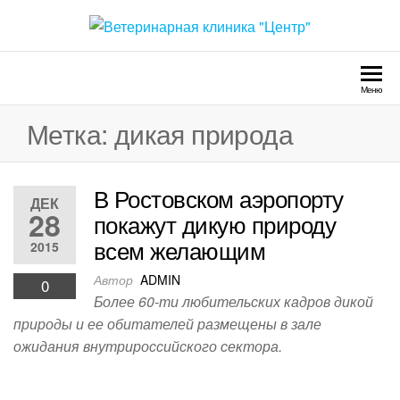
Перейти
к
Ветеринарная клиника
Круглосуточно
содержимому
"Центр"
Меню
Метка:
дикая природа
В Ростовском аэропорту
ДЕК
28
покажут дикую природу
всем желающим
2015
Автор
ADMIN
0
Более 60-ти любительских кадров дикой
природы и ее обитателей размещены в зале
ожидания внутрироссийского сектора.