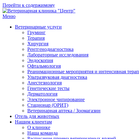
Перейти к содержимому
Меню
Ветеринарная клиника "Центр"
Круглосуточно
Ветеринарные услуги
Груминг
Терапия
Хирургия
Рентгенодиагностика
Лабораторные исследования
Эндоскопия
Офтальмология
Реанимационные мероприятия и интенсивная тера
Ультразвуковая диагностика
Анестезиология
Генетические тесты
Дерматология
Электронное чипирование
Стационар (ОРИТ)
Ветеринарная аптека / Зоомагазин
Отель для животных
Нашим клиентам
О клинике
Наша команда
Расписание приема ветеринарных врачей