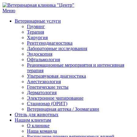
Перейти
к
Меню
Ветеринарная клиника "Центр"
Круглосуточно
содержимому
Ветеринарные услуги
Груминг
Терапия
Хирургия
Рентгенодиагностика
Лабораторные исследования
Эндоскопия
Офтальмология
Реанимационные мероприятия и интенсивная
терапия
Ультразвуковая диагностика
Анестезиология
Генетические тесты
Дерматология
Электронное чипирование
Стационар (ОРИТ)
Ветеринарная аптека / Зоомагазин
Отель для животных
Нашим клиентам
О клинике
Наша команда
Расписание приема ветеринарных врачей