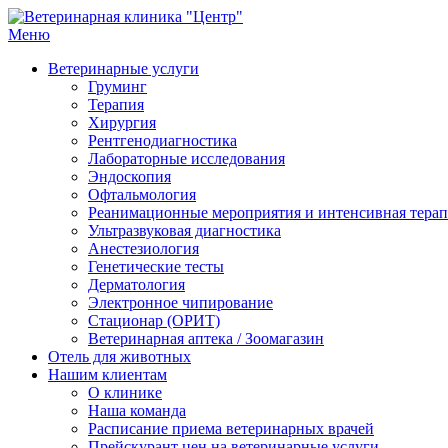
Перейти
к
Меню
Ветеринарная клиника "Центр"
Круглосуточно
содержимому
Ветеринарные услуги
Груминг
Терапия
Хирургия
Рентгенодиагностика
Лабораторные исследования
Эндоскопия
Офтальмология
Реанимационные мероприятия и интенсивная тера
Ультразвуковая диагностика
Анестезиология
Генетические тесты
Дерматология
Электронное чипирование
Стационар (ОРИТ)
Ветеринарная аптека / Зоомагазин
Отель для животных
Нашим клиентам
О клинике
Наша команда
Расписание приема ветеринарных врачей
Прейскурант цен на ветеринарные услуги