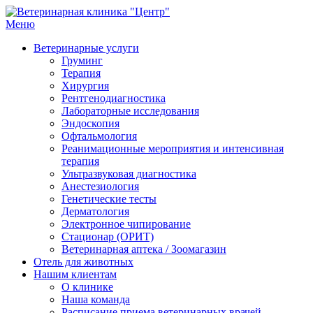
Меню
Ветеринарная клиника "Центр"
Круглосуточно
Ветеринарные услуги
Груминг
Терапия
Хирургия
Рентгенодиагностика
Лабораторные исследования
Эндоскопия
Офтальмология
Реанимационные мероприятия и интенсивная
терапия
Ультразвуковая диагностика
Анестезиология
Генетические тесты
Дерматология
Электронное чипирование
Стационар (ОРИТ)
Ветеринарная аптека / Зоомагазин
Отель для животных
Нашим клиентам
О клинике
Наша команда
Расписание приема ветеринарных врачей