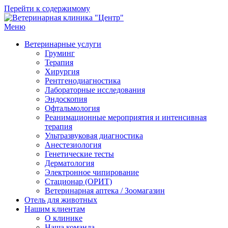
Перейти к содержимому
Меню
Ветеринарная клиника "Центр"
Круглосуточно
Ветеринарные услуги
Груминг
Терапия
Хирургия
Рентгенодиагностика
Лабораторные исследования
Эндоскопия
Офтальмология
Реанимационные мероприятия и интенсивная
терапия
Ультразвуковая диагностика
Анестезиология
Генетические тесты
Дерматология
Электронное чипирование
Стационар (ОРИТ)
Ветеринарная аптека / Зоомагазин
Отель для животных
Нашим клиентам
О клинике
Наша команда