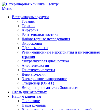
Меню
Ветеринарная клиника "Центр"
Круглосуточно
Ветеринарные услуги
Груминг
Терапия
Хирургия
Рентгенодиагностика
Лабораторные исследования
Эндоскопия
Офтальмология
Реанимационные мероприятия и интенсивная
терапия
Ультразвуковая диагностика
Анестезиология
Генетические тесты
Дерматология
Электронное чипирование
Стационар (ОРИТ)
Ветеринарная аптека / Зоомагазин
Отель для животных
Нашим клиентам
О клинике
Наша команда
Расписание приема ветеринарных врачей