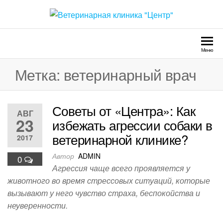
Перейти
к
Ветеринарная клиника
Круглосуточно
содержимому
"Центр"
Меню
Метка:
ветеринарный врач
Советы от «Центра»: Как
АВГ
23
избежать агрессии собаки в
ветеринарной клинике?
2017
Автор
ADMIN
0
Агрессия чаще всего проявляется у
животного во время стрессовых ситуаций, которые
вызывают у него чувство страха, беспокойства и
неуверенности.