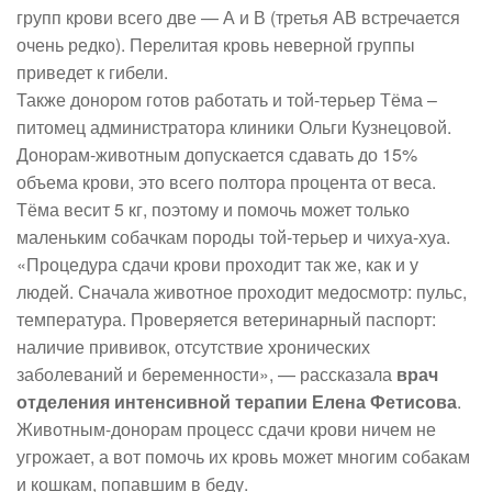
групп крови всего две — А и В (третья АВ встречается
очень редко). Перелитая кровь неверной группы
приведет к гибели.
Также донором готов работать и той-терьер Тёма –
питомец администратора клиники Ольги Кузнецовой.
Донорам-животным допускается сдавать до 15%
объема крови, это всего полтора процента от веса.
Тёма весит 5 кг, поэтому и помочь может только
маленьким собачкам породы той-терьер и чихуа-хуа.
«Процедура сдачи крови проходит так же, как и у
людей. Сначала животное проходит медосмотр: пульс,
температура. Проверяется ветеринарный паспорт:
наличие прививок, отсутствие хронических
заболеваний и беременности», — рассказала
врач
отделения интенсивной терапии Елена Фетисова
.
Животным-донорам процесс сдачи крови ничем не
угрожает, а вот помочь их кровь может многим собакам
и кошкам, попавшим в беду.