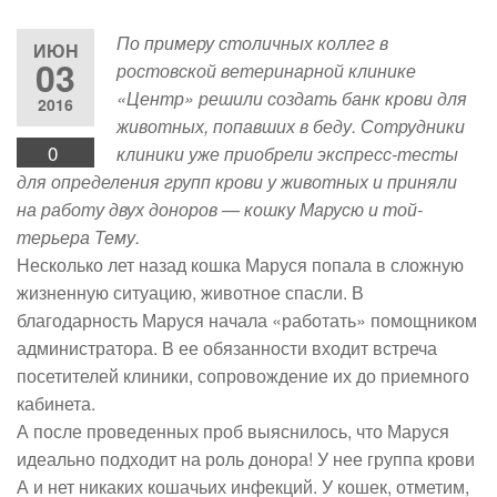
По примеру столичных коллег в
ИЮН
03
ростовской ветеринарной клинике
«Центр» решили создать банк крови для
2016
животных, попавших в беду. Сотрудники
0
клиники уже приобрели экспресс-тесты
для определения групп крови у животных и приняли
на работу двух доноров — кошку Марусю и той-
терьера Тему.
Несколько лет назад кошка Маруся попала в сложную
жизненную ситуацию, животное спасли. В
благодарность Маруся начала «работать» помощником
администратора. В ее обязанности входит встреча
посетителей клиники, сопровождение их до приемного
кабинета.
А после проведенных проб выяснилось, что Маруся
идеально подходит на роль донора! У нее группа крови
А и нет никаких кошачьих инфекций. У кошек, отметим,