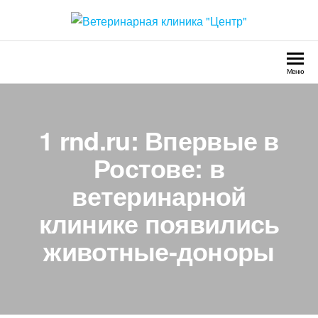
Перейти
к
Ветеринарная клиника
Круглосуточно
содержимому
"Центр"
Меню
1 rnd.ru: Впервые в
Ростове: в
ветеринарной
клинике появились
животные-доноры