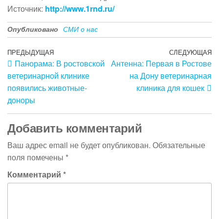
Источник:
http://www.1rnd.ru/
Опубликовано
СМИ о нас
Навигация
Предыдущая
ПРЕДЫДУЩАЯ
СЛЕДУЮЩАЯ
С
Панорама: В ростовской
Антенна: Первая в Ростове
запись
з
по
ветеринарной клинике
на Дону ветеринарная
записям
появились животные-
клиника для кошек
доноры
Добавить комментарий
Ваш адрес email не будет опубликован.
Обязательные
поля помечены
*
Комментарий
*