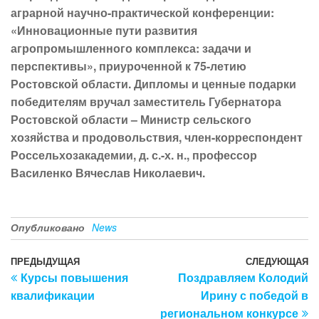
аграрной научно-практической конференции:
«Инновационные пути развития
агропромышленного комплекса: задачи и
перспективы», приуроченной к 75-летию
Ростовской области. Дипломы и ценные подарки
победителям вручал заместитель Губернатора
Ростовской области – Министр сельского
хозяйства и продовольствия, член-корреспондент
Россельхозакадемии, д. с.-х. н., профессор
Василенко Вячеслав Николаевич.
Опубликовано
News
Навигация
Предыдущая
ПРЕДЫДУЩАЯ
СЛЕДУЮЩАЯ
С
Курсы повышения
Поздравляем Колодий
запись
з
по
квалификации
Ирину с победой в
записям
региональном конкурсе