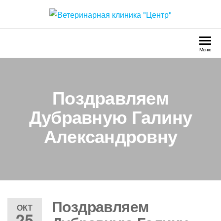
Перейти
к
Ветеринарная клиника
Круглосуточно
содержимому
"Центр"
Меню
Поздравляем
Дубравную Галину
Александровну
Поздравляем
ОКТ
25