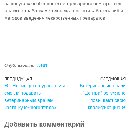
на попугаях особенности ветеринарного осмотра птиц,
а также отработку методов диагностики заболеваний и
методов введения лекарственных препаратов.
Опубликовано
News
Навигация
Предыдущая
ПРЕДЫДУЩАЯ
СЛЕДУЮЩАЯ
С
«Несмотря на ураган, мы
Ветеринарные врачи
запись
з
по
смогли подарить
"Центра" регулярно
записям
ветеринарным врачам
повышают свою
частичку южного тепла»
квалификацию
Добавить комментарий