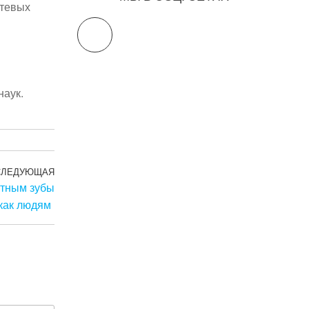
ктевых
наук.
СЛЕДУЮЩАЯ
Следующая
отным зубы
запись
 как людям