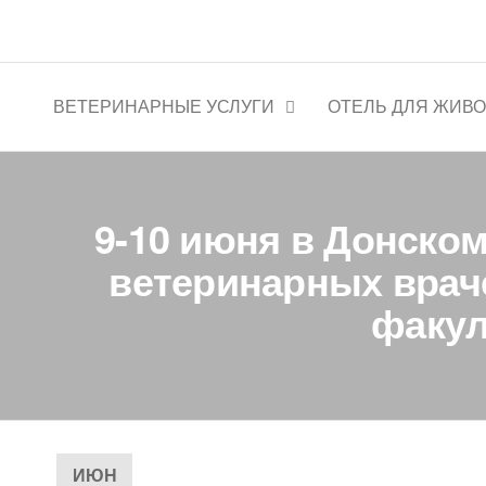
Перейти
к
Ветеринарная клиника "Цен
содержимому
ВЕТЕРИНАРНЫЕ УСЛУГИ
ОТЕЛЬ ДЛЯ ЖИВ
9-10 июня в Донско
ветеринарных врач
факул
ИЮН