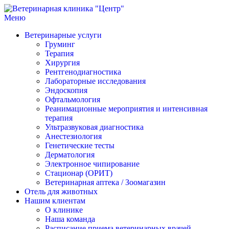
Перейти
к
Меню
Ветеринарная клиника "Центр"
Круглосуточно
содержимому
Ветеринарные услуги
Груминг
Терапия
Хирургия
Рентгенодиагностика
Лабораторные исследования
Эндоскопия
Офтальмология
Реанимационные мероприятия и интенсивная
терапия
Ультразвуковая диагностика
Анестезиология
Генетические тесты
Дерматология
Электронное чипирование
Стационар (ОРИТ)
Ветеринарная аптека / Зоомагазин
Отель для животных
Нашим клиентам
О клинике
Наша команда
Расписание приема ветеринарных врачей