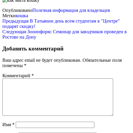
Опубликовано
Полезная информация для владельцев
Метки
кошка
Навигация
Предыдущая
Предыдущая
В Татьянин день всем студентам в "Центре"
запись
подарят скидку!
по
Следующая
Следующая
Зооинформ: Семинар для заводчиков проведен в
записям
запись
Ростове на Дону
Добавить комментарий
Ваш адрес email не будет опубликован.
Обязательные поля
помечены
*
Комментарий
*
Имя
*