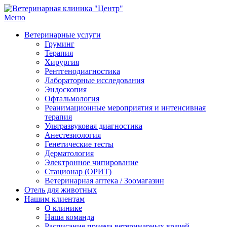
Перейти
к
Меню
Ветеринарная клиника "Центр"
Круглосуточно
содержимому
Ветеринарные услуги
Груминг
Терапия
Хирургия
Рентгенодиагностика
Лабораторные исследования
Эндоскопия
Офтальмология
Реанимационные мероприятия и интенсивная
терапия
Ультразвуковая диагностика
Анестезиология
Генетические тесты
Дерматология
Электронное чипирование
Стационар (ОРИТ)
Ветеринарная аптека / Зоомагазин
Отель для животных
Нашим клиентам
О клинике
Наша команда
Расписание приема ветеринарных врачей