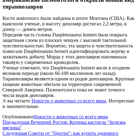
тираннозавров
Кости животного были найдены в штате Монтана (США). Как
выяснили ученые, в высоту динозавр достигал 2,2 метра, в
длину — девять метров.
Передняя часть головы Daspletosaurus horneri была покрыта
защитным слоем из плоских чешуек с высокой тактильной
чувствительностью. Вероятно, эта защита и чувствительность
помогали Daspletosaurus horneri идентифицировать жертву и
захватывать добычу. Морда у этих динозавров напоминала
таковую у современных крокодилов.
Ученые отмечают, что Daspletosaurus horneri жили в позднем
меловом периоде (около 66-100 миллионов лет назад).
Тираннозавры являются одним из родов динозавров. Крупные
хищные животные обитали на территории современной
Северной Америки. Палеонтологи пока не знают точного
числа видов динозавров.
А вы читаете
Новости о животных со всего мира
. Интересные
и занимательные.
Опубликовано
Новости о животных со всего мира
Навигация
Предыдущая
Предыдущая
Вечерний Ростов: Котенка настигла "болезнь
запись
мясника"
по
Следующая
Следующая
Советы от "Центра": как купить здорового