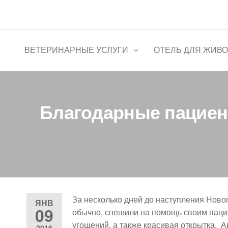
Перейти
к
Ветеринарная клиника "Цен
содержимому
ВЕТЕРИНАРНЫЕ УСЛУГИ
ОТЕЛЬ ДЛЯ ЖИВ
Благодарные пациен
За несколько дней до наступления Новог
ЯНВ
09
обычно, спешили на помощь своим паци
угощений, а также красивая открытка. 
2016