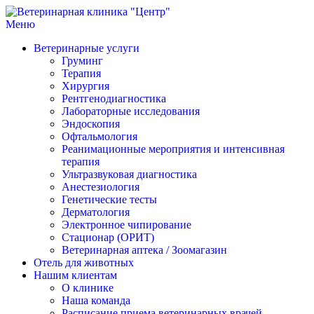
Меню
Ветеринарная клиника "Центр"
Круглосуточно
Ветеринарные услуги
Груминг
Терапия
Хирургия
Рентгенодиагностика
Лабораторные исследования
Эндоскопия
Офтальмология
Реанимационные мероприятия и интенсивная
терапия
Ультразвуковая диагностика
Анестезиология
Генетические тесты
Дерматология
Электронное чипирование
Стационар (ОРИТ)
Ветеринарная аптека / Зоомагазин
Отель для животных
Нашим клиентам
О клинике
Наша команда
Расписание приема ветеринарных врачей