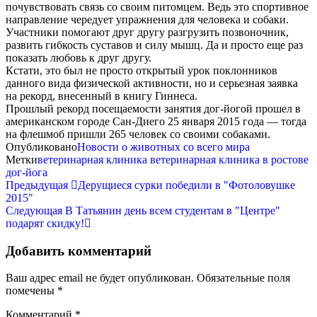
почувствовать связь со своим питомцем. Ведь это спортивное
направление чередует упражнения для человека и собаки.
Участники помогают друг другу разгрузить позвоночник,
развить гибкость суставов и силу мышц. Да и просто еще раз
показать любовь к друг другу.
Кстати, это был не просто открытый урок поклонников
данного вида физической активности, но и серьезная заявка
на рекорд, внесенный в книгу Гиннеса.
Прошлый рекорд посещаемости занятия дог-йогой прошел в
американском городе Сан-Диего 25 января 2015 года — тогда
на флешмоб пришли 265 человек со своими собаками.
Опубликовано
Новости о животных со всего мира
Метки
ветеринарная клиника
ветеринарная клиника в ростове
дог-йога
Предыдущая
Дерущиеся сурки победили в "Фотоловушке
2015"
Следующая
В Татьянин день всем студентам в "Центре"
подарят скидку!
Добавить комментарий
Ваш адрес email не будет опубликован.
Обязательные поля
помечены
*
Комментарий
*