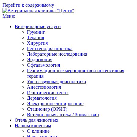
Перейти к содержимому
Меню
Ветеринарная клиника "Центр"
Круглосуточно
Ветеринарные услуги
Груминг
Терапия
Хирургия
Рентгенодиагностика
Лабораторные исследования
Эндоскопия
Офтальмология
Реанимационные мероприятия и интенсивная
терапия
Ультразвуковая диагностика
Анестезиология
Генетические тесты
Дерматология
Электронное чипирование
Стационар (ОРИТ)
Ветеринарная аптека / Зоомагазин
Отель для животных
Нашим клиентам
О клинике
Наша команда