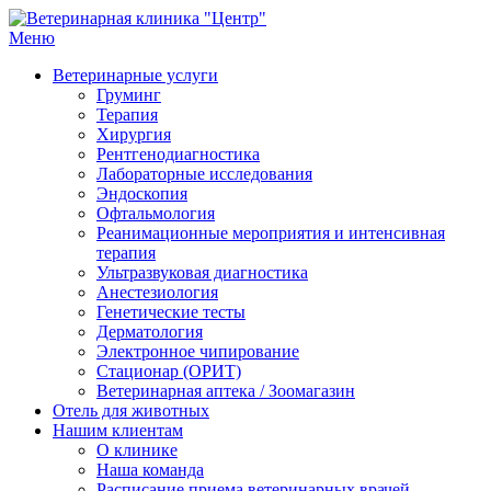
Перейти
к
Меню
Ветеринарная клиника "Центр"
Круглосуточно
содержимому
Ветеринарные услуги
Груминг
Терапия
Хирургия
Рентгенодиагностика
Лабораторные исследования
Эндоскопия
Офтальмология
Реанимационные мероприятия и интенсивная
терапия
Ультразвуковая диагностика
Анестезиология
Генетические тесты
Дерматология
Электронное чипирование
Стационар (ОРИТ)
Ветеринарная аптека / Зоомагазин
Отель для животных
Нашим клиентам
О клинике
Наша команда
Расписание приема ветеринарных врачей