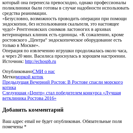
который она перенесла превосходно, однако профессионалы
поликлиники были готовы в случае надобности использовать
средства реанимации.
«Безусловно, возможность проводить операции при помощи
эндоскопии, без использования скальпеля, это настоящее
чудо!» Рентгеновских снимков ластоногих в архивах
ветеринарных клиник есть единицы. «К сожалению, кроме
ростовского „Центра“ эндоскопическое оборудование есть
только в Москве».
Операция по извлечению игрушки продолжалась около часа,
а через 20 мин. Василиса проснулась в хорошем настроении.
Источник:
http://echospb.ru
Опубликовано
СМИ о нас
Метки
моркой котик
Навигация
Предыдущая
Предыдущая
Вечерний Ростов: В Ростове спасли морского
запись
котика
по
Следующая
Следующая
«Центр» стал победителем конкурса «Лучшая
записям
запись
ветклиника Ростова 2016»
Добавить комментарий
Ваш адрес email не будет опубликован.
Обязательные поля
помечены
*