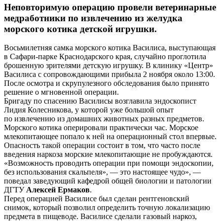
Неповторимую операцию провели ветеринарные
медработники по извлечению из желудка
морского котика детской игрушки.
Восьмилетняя самка морского котика Василиса, выступающая
в Сафари-парке Краснодарского края, случайно проглотила
брошенную зрителями детскую игрушку. В клинику «Центр»
Василиса с сопровождающими прибыла 2 ноября около 13:00.
После осмотра и скрупулезного обследования было принято
решение о мгновенной операции.
Бригаду по спасению Василисы возглавила эндоскопист
Лидия Колесникова, у которой уже большой опыт
по извлечению из домашних животных разных предметов.
Морского котика оперировали практически час. Морское
млекопитающее попало к ней на операционный стол впервые.
Опасность такой операции состоит в том, что часто после
введения наркоза морские млекопитающие не пробуждаются.
«Возможность проводить операции при помощи эндоскопии,
без использования скальпеля», — это настоящее чудо», —
поведал заведующий кафедрой общей биологии и патологии
ДГТУ
Алексей Ермаков
.
Перед операцией Василисе был сделан рентгеновский
снимок, который позволил определить точную локализацию
предмета в пищеводе. Василисе сделали газовый наркоз,