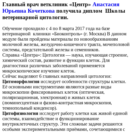
Главный врач ветклиник «Центр»
Анастасия
Юрьевна Кочеткова
получила диплом Школы
ветеринарной цитологии.
Обучение проходило с 4 по 8 марта 2017 года на базе
ветеринарной клиники «Биоконтроль» (г. Москва) В данном
модуле были пройдены материалы по новообразованиям
молочной железы, желудочно-кишечного тракта, мочеполовой
системы, предстательной железы и семенников.
Справка «Центра»: Цитология — наука, изучающая строение,
химический состав, развитие и функции клеток. Для
диагностики различных заболеваний применяется
микроскопическое изучение клеток.
Сейчас выделяют 6 главных направлений цитологии:
Цитоморфология
исследует особенности структуры клетки.
Её основными инструментами являются разные виды
микроскопии фиксированных клеток (оптическая,
поляризационная, электронная) и живых клеток
(люминесцентная и фазово-контрастная микроскопия,
темнопольный конденсор).
Цитофизиология
исследует работу клетки как живой единой
системы, взаимодействие и функционирование
внутриклеточных структур. Эти сложные задачи решаются
особыми экспериментальными приёмами, сочетающимися с