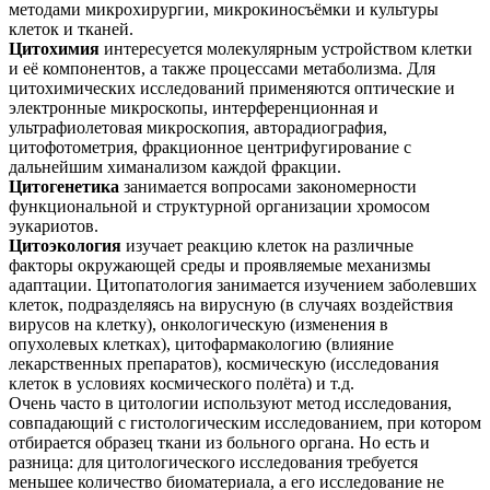
методами микрохирургии, микрокиносъёмки и культуры
клеток и тканей.
Цитохимия
интересуется молекулярным устройством клетки
и её компонентов, а также процессами метаболизма. Для
цитохимических исследований применяются оптические и
электронные микроскопы, интерференционная и
ультрафиолетовая микроскопия, авторадиография,
цитофотометрия, фракционное центрифугирование с
дальнейшим химанализом каждой фракции.
Цитогенетика
занимается вопросами закономерности
функциональной и структурной организации хромосом
эукариотов.
Цитоэкология
изучает реакцию клеток на различные
факторы окружающей среды и проявляемые механизмы
адаптации. Цитопатология занимается изучением заболевших
клеток, подразделяясь на вирусную (в случаях воздействия
вирусов на клетку), онкологическую (изменения в
опухолевых клетках), цитофармакологию (влияние
лекарственных препаратов), космическую (исследования
клеток в условиях космического полёта) и т.д.
Очень часто в цитологии используют метод исследования,
совпадающий с гистологическим исследованием, при котором
отбирается образец ткани из больного органа. Но есть и
разница: для цитологического исследования требуется
меньшее количество биоматериала, а его исследование не