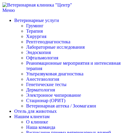
Меню
Ветеринарная клиника "Центр"
Круглосуточно
Ветеринарные услуги
Груминг
Терапия
Хирургия
Рентгенодиагностика
Лабораторные исследования
Эндоскопия
Офтальмология
Реанимационные мероприятия и интенсивная
терапия
Ультразвуковая диагностика
Анестезиология
Генетические тесты
Дерматология
Электронное чипирование
Стационар (ОРИТ)
Ветеринарная аптека / Зоомагазин
Отель для животных
Нашим клиентам
О клинике
Наша команда
Расписание приема ветеринарных врачей