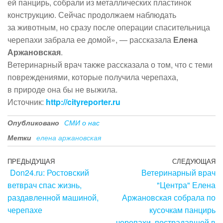
ей панцирь, собрали из металлических пластинок
конструкцию. Сейчас продолжаем наблюдать
за животным, но сразу после операции спасительница
черепахи забрала ее домой», — рассказала
Елена
Аржановская
.
Ветеринарный врач также рассказала о том, что с теми
повреждениями, которые получила черепаха,
в природе она бы не выжила.
Источник:
http://cityreporter.ru
Опубликовано
СМИ о нас
Метки
елена аржановская
Навигация
Предыдущая
ПРЕДЫДУЩАЯ
СЛЕДУЮЩАЯ
С
Don24.ru: Ростовский
Ветеринарный врач
запись
з
по
ветврач спас жизнь,
"Центра" Елена
записям
раздавленной машиной,
Аржановская собрала по
черепахе
кусочкам панцирь
черепахи, пострадавшей в