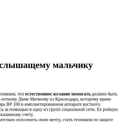
абослышащему мальчику
 помним, что
естественное желание помогать
должно быть
7-летнему Диме Матвееву из Краснодара, которому врачи
сора ВР 100 в имплантированном аппарате костного
ь за помощью в одну из групп социальной сети. Ее робкую
указанному счету.
ательно исполнить свою мечту, стать техником по защите