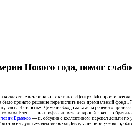
верии Нового года, помог сл
 в коллективе ветеринарных клиник «Центр». Мы просто всегда
тива было принято решение перечислить весь премиальный фонд 1
ень, слева 3 степень». Диме необходима замена речевого процес
 Его мама Елена — по профессии ветеринарный врач — обратилас
лович Ермаков
— и, обсудив с коллективом, перевел деньги по 
Мы от всей души желаем здоровья Диме, успешной учебы и, обяз