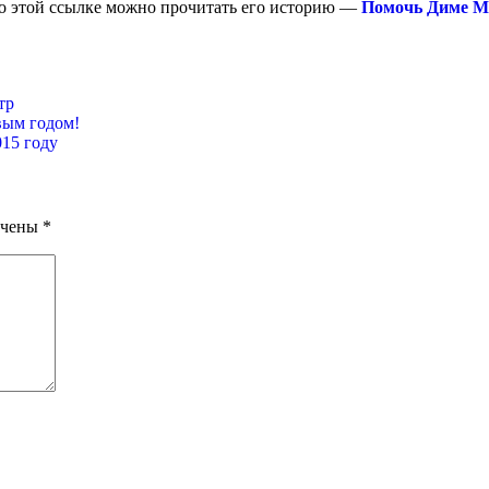
 по этой ссылке можно прочитать его историю —
Помочь Диме М
тр
вым годом!
15 году
ечены
*