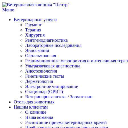
Меню
Ветеринарная клиника "Центр"
Круглосуточно
Ветеринарные услуги
Груминг
Терапия
Хирургия
Рентгенодиагностика
Лабораторные исследования
Эндоскопия
Офтальмология
Реанимационные мероприятия и интенсивная тера
Ультразвуковая диагностика
Анестезиология
Генетические тесты
Дерматология
Электронное чипирование
Стационар (ОРИТ)
Ветеринарная аптека / Зоомагазин
Отель для животных
Нашим клиентам
О клинике
Наша команда
Расписание приема ветеринарных врачей
Прейскурант цен на ветеринарные услуги