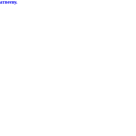
атвееву.