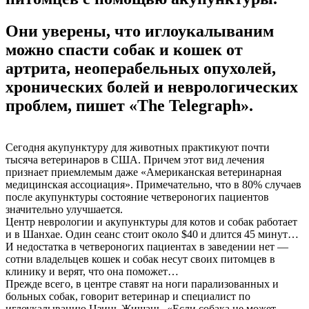
Они уверены, что иглоукалываним
можно спасти собак и кошек от
артрита, неоперабельных опухолей,
хронических болей и неврологических
проблем, пишет «The Telegraph».
Сегодня акупунктуру для животных практикуют почти
тысяча ветеринаров в США. Причем этот вид лечения
признает приемлемым даже «Американская ветеринарная
медицинская ассоциация». Примечательно, что в 80% случаев
после акупунктуры состояние четвероногих пациентов
значительно улучшается.
Центр неврологии и акупунктуры для котов и собак работает
и в Шанхае. Один сеанс стоит около $40 и длится 45 минут…
И недостатка в четвероногих пациентах в заведении нет —
сотни владельцев кошек и собак несут своих питомцев в
клинику и верят, что она поможет…
Прежде всего, в центре ставят на ноги парализованных и
больных собак, говорит ветеринар и специалист по
иглоукалыванию Цзинь Жишань. «Если собака не может