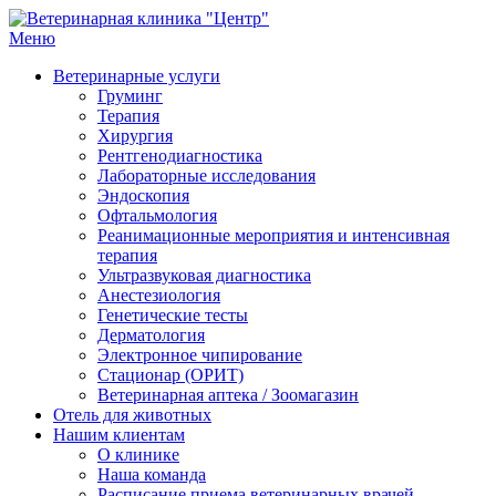
Меню
Ветеринарная клиника "Центр"
Круглосуточно
Ветеринарные услуги
Груминг
Терапия
Хирургия
Рентгенодиагностика
Лабораторные исследования
Эндоскопия
Офтальмология
Реанимационные мероприятия и интенсивная
терапия
Ультразвуковая диагностика
Анестезиология
Генетические тесты
Дерматология
Электронное чипирование
Стационар (ОРИТ)
Ветеринарная аптека / Зоомагазин
Отель для животных
Нашим клиентам
О клинике
Наша команда
Расписание приема ветеринарных врачей