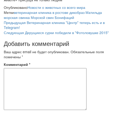
Опубликовано
Новости о животных со всего мира
Метки
ветеринарная клиника в ростове
дикобраз Матильда
морская свинка
Морской свин Бонифаций
Навигация
Предыдущая
Предыдущая
Ветеринарная клиника "Центр" теперь есть и в
запись
Telegram!
по
Следующая
Следующая
Дерущиеся сурки победили в "Фотоловушке 2015"
запись
записям
Добавить комментарий
Ваш адрес email не будет опубликован.
Обязательные поля
помечены
*
Комментарий
*