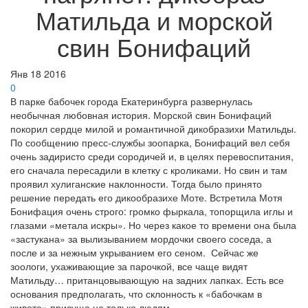
Матильда и морской
свин Бонифаций
Янв
18
2016
0
В парке бабочек города Екатеринбурга развернулась
необычная любовная история. Морской свин Бонифаций
покорил сердце милой и романтичной дикобразихи Матильды.
По сообщению пресс-службы зоопарка, Бонифаций вел себя
очень задиристо среди сородичей и, в целях перевоспитания,
его сначала пересадили в клетку с кроликами. Но свин и там
проявил хулиганские наклонности. Тогда было принято
решение передать его дикообразихе Моте. Встретила Мотя
Бонифация очень строго: громко фыркала, топорщила иглы и
глазами «метала искры». Но через какое то времени она была
«застукана» за вылизыванием мордочки своего соседа, а
после и за нежным укрыванием его сеном. Сейчас же
зоологи, ухаживающие за парочкой, все чаще видят
Матильду… пританцовывающую на задних лапках. Есть все
основания предполагать, что склонность к «бабочкам в
животе» присуща не только людям