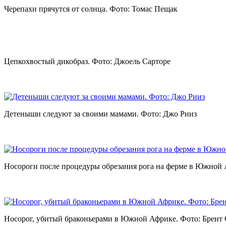
Черепахи прячутся от солнца. Фото: Томас Пещак
Цепкохвостый дикобраз. Фото: Джоель Сарторе
Детеныши следуют за своими мамами. Фото: Джо Рииз
Носороги после процедуры обрезания рога на ферме в Южной 
Носорог, убитый браконьерами в Южной Африке. Фото: Брент 