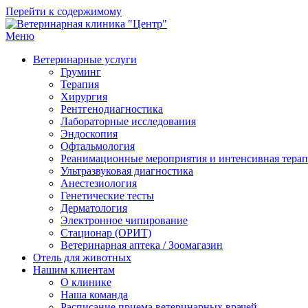
Перейти к содержимому
Меню
Ветеринарная клиника "Центр"
Круглосуточно
Ветеринарные услуги
Груминг
Терапия
Хирургия
Рентгенодиагностика
Лабораторные исследования
Эндоскопия
Офтальмология
Реанимационные мероприятия и интенсивная тера
Ультразвуковая диагностика
Анестезиология
Генетические тесты
Дерматология
Электронное чипирование
Стационар (ОРИТ)
Ветеринарная аптека / Зоомагазин
Отель для животных
Нашим клиентам
О клинике
Наша команда
Расписание приема ветеринарных врачей