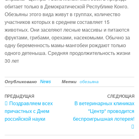
обитает только в Демократической Республике Конго.
Обезьяны этого вида живут в группах, количество
участников которых в среднем составляет 15
животных. Они заселяют лесные массивы и питаются
фруктами, грибами, орехами, насекомыми. Обычно за
одну беременность мамы-мангобеи рождают только
одного детеныша. Средняя продолжительность жизни
30 лет
Опубликовано
News
Метки
обезьяна
Навигация
Предыдущая
ПРЕДЫДУЩАЯ
СЛЕДУЮЩАЯ
С
Поздравляем всех
В ветеринарных клиниках
запись
з
по
причастных с Днем
"Центр" проводится
записям
российской науки
беспроигрышная лотерея!