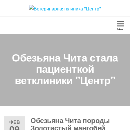
Перейти
к
Ветеринарная клиника
Круглосуточно
содержимому
"Центр"
Меню
Обезьяна Чита стала
пациенткой
ветклиники "Центр"
Обезьяна Чита породы
ФЕВ
09
Золотистый мангобей