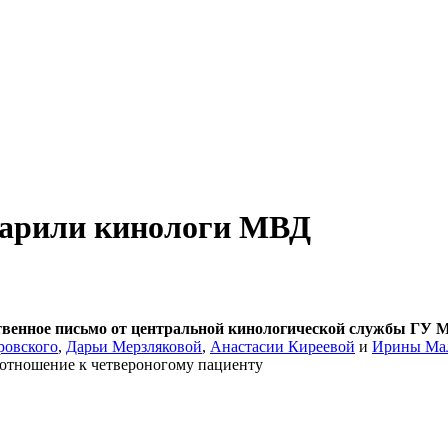
дарили кинологи МВД
венное письмо от центральной кинологической службы ГУ М
ровского
,
Дарьи Мерзляковой
,
Анастасии Киреевой
и
Ирины Ма
 отношение к четвероногому пациенту