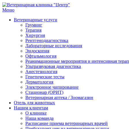
Перейти
к
Меню
Ветеринарная клиника "Центр"
Круглосуточно
содержимому
Ветеринарные услуги
Груминг
Терапия
Хирургия
Рентгенодиагностика
Лабораторные исследования
Эндоскопия
Офтальмология
Реанимационные мероприятия и интенсивная тера
Ультразвуковая диагностика
Анестезиология
Генетические тесты
Дерматология
Электронное чипирование
Стационар (ОРИТ)
Ветеринарная аптека / Зоомагазин
Отель для животных
Нашим клиентам
О клинике
Наша команда
Расписание приема ветеринарных врачей
Прейскурант цен на ветеринарные услуги