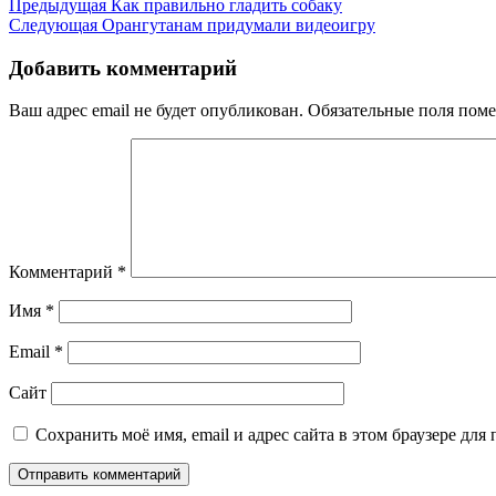
Навигация
Предыдущая
Предыдущая
Как правильно гладить собаку
запись
Следующая
Следующая
Орангутанам придумали видеоигру
по
запись
записям
Добавить комментарий
Ваш адрес email не будет опубликован.
Обязательные поля пом
Комментарий
*
Имя
*
Email
*
Сайт
Сохранить моё имя, email и адрес сайта в этом браузере д