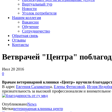
Виртуальный тур
Новости
Уголок потребителя
Нашим коллегам
Вакансии
Обучение
Сотрудничество
Обратная связь
Отзывы
Контакты
Ветврачей "Центра" поблаго
Июл
20
2016
0
Врачам ветеринарной клиники «Центр» вручили благодарст
В адрес
Евгения Саламатин
а,
Елены Фетисовой
,
Игоря Недобо
признательность за высокий профессионализм и внимательное
Опубликовано
News
Метки
ветеринарная клиника центр