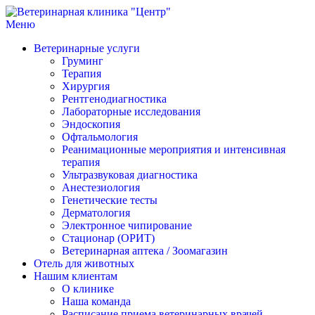
Перейти
к
Меню
Ветеринарная клиника "Центр"
Круглосуточно
содержимому
Ветеринарные услуги
Груминг
Терапия
Хирургия
Рентгенодиагностика
Лабораторные исследования
Эндоскопия
Офтальмология
Реанимационные мероприятия и интенсивная
терапия
Ультразвуковая диагностика
Анестезиология
Генетические тесты
Дерматология
Электронное чипирование
Стационар (ОРИТ)
Ветеринарная аптека / Зоомагазин
Отель для животных
Нашим клиентам
О клинике
Наша команда
Расписание приема ветеринарных врачей