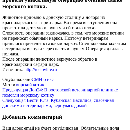
морского котика.
Животное прибыло в донскую столицу 2 ноября из
краснодарского сафари-парка. Во время выступления она
проглотила детскую игрушку и ей стало плохо.
Сложность операции заключалась в том, что морские котики
не переносят обычный наркоз. Поэтому ветеринарам
пришлось применить газовый наркоз. Специальным захватом
ветеринары вынули через пасть игрушку. Операция длилась
полчаса.
После операции животное вернулось обратно в
краснодарский сафари-парк.
Источник:
http://rostovlife.ru
Опубликовано
СМИ о нас
Метки
морской котик
Навигация
Предыдущая
Предыдущая
Дон24: В ростовской ветеринарной клинике
запись
помогли морскому котику
по
Следующая
Следующая
Вести Юга: Кубанская Василиса, спасенная
записям
запись
донскими ветеринарами, вернулась домой
Добавить комментарий
Ваш адрес email не будет опубликован.
Обязательные поля