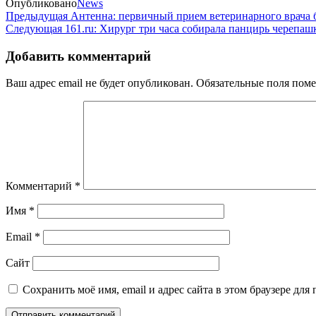
Опубликовано
News
Навигация
Предыдущая
Предыдущая
Антенна: первичный прием ветеринарного врача 
запись
Следующая
Следующая
161.ru: Хирург три часа собирала панцирь черепа
по
запись
записям
Добавить комментарий
Ваш адрес email не будет опубликован.
Обязательные поля пом
Комментарий
*
Имя
*
Email
*
Сайт
Сохранить моё имя, email и адрес сайта в этом браузере д