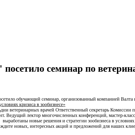
 посетило семинар по ветери
осетило обучающий семинар, организованный компанией Валта 
словиях кризиса в зообизнесе»
ьдии ветеринарных врачей Ответственный секретарь Комисси
нт. Ведущий лектор многочисленных конференций, мастер-класс
выработаны новые решения и стратегии зообизнеса в условиях 
 ждите новых, интересных акций и предложений для наших клие