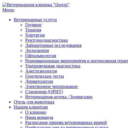
Перейти
к
Меню
Ветеринарная клиника "Центр"
Круглосуточно
содержимому
Ветеринарные услуги
Груминг
Терапия
Хирургия
Рентгенодиагностика
Лабораторные исследования
Эндоскопия
Офтальмология
Реанимационные мероприятия и интенсивная тера
Ультразвуковая диагностика
Анестезиология
Генетические тесты
Дерматология
Электронное чипирование
Стационар (ОРИТ)
Ветеринарная аптека / Зоомагазин
Отель для животных
Нашим клиентам
О клинике
Наша команда
Расписание приема ветеринарных врачей
Прейскурант цен на ветеринарные услуги