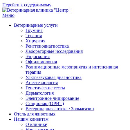
Перейти к содержимому
Меню
Ветеринарная клиника "Центр"
Круглосуточно
Ветеринарные услуги
Груминг
Терапия
Хирургия
Рентгенодиагностика
Лабораторные исследования
Эндоскопия
Офтальмология
Реанимационные мероприятия и интенсивная
терапия
Ультразвуковая диагностика
Анестезиология
Генетические тесты
Дерматология
Электронное чипирование
Стационар (ОРИТ)
Ветеринарная аптека / Зоомагазин
Отель для животных
Нашим клиентам
О клинике
Наша команда