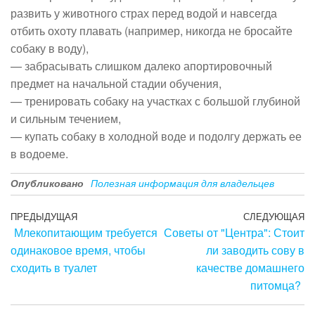
развить у животного страх перед водой и навсегда
отбить охоту плавать (например, никогда не бросайте
собаку в воду),
— забрасывать слишком далеко апортировочный
предмет на начальной стадии обучения,
— тренировать собаку на участках с большой глубиной
и сильным течением,
— купать собаку в холодной воде и подолгу держать ее
в водоеме.
Опубликовано
Полезная информация для владельцев
Навигация
Предыдущая
ПРЕДЫДУЩАЯ
СЛЕДУЮЩАЯ
С
Млекопитающим требуется
Советы от "Центра": Стоит
запись
з
по
одинаковое время, чтобы
ли заводить сову в
записям
сходить в туалет
качестве домашнего
питомца?