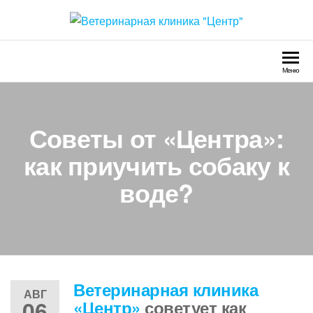
Перейти
к
Ветеринарная клиника
Круглосуточно
содержимому
"Центр"
Меню
Советы от «Центра»:
как приучить собаку к
воде?
Ветеринарная клиника
АВГ
06
«Центр»
советует как