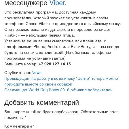
мессенджере
Viber
.
Это бесплатная программа, доступная каждому
пользователю, который захочет ее установить в своем
телефоне. Слово Viber не принадлежит к английскому языку.
Оно позаимствовано из датского и в переводе означает
«чибис» — небольшая певчая птица.
Установите ее на вашем смартфоне или планшете с
платформами iPhone, Android или BlackBerry, и — вы всегда
будете на связи с ветклиникой! (На обычных телефонах
программа не устанавливается)
Запишите номер:
+7 928 127 14 15
Опубликовано
News
Навигация
Предыдущая
Предыдущая
На работу в ветклинику "Центр" теперь можно
запись
приходить вместе со своей собакой
по
Следующая
Следующая
World Dog Show 2016 объявил победителей
запись
записям
Добавить комментарий
Ваш адрес email не будет опубликован.
Обязательные поля
помечены
*
Комментарий
*