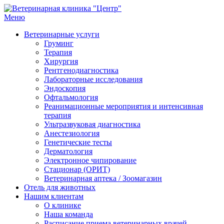
Перейти
к
Меню
Ветеринарная клиника "Центр"
Круглосуточно
содержимому
Ветеринарные услуги
Груминг
Терапия
Хирургия
Рентгенодиагностика
Лабораторные исследования
Эндоскопия
Офтальмология
Реанимационные мероприятия и интенсивная
терапия
Ультразвуковая диагностика
Анестезиология
Генетические тесты
Дерматология
Электронное чипирование
Стационар (ОРИТ)
Ветеринарная аптека / Зоомагазин
Отель для животных
Нашим клиентам
О клинике
Наша команда
Расписание приема ветеринарных врачей