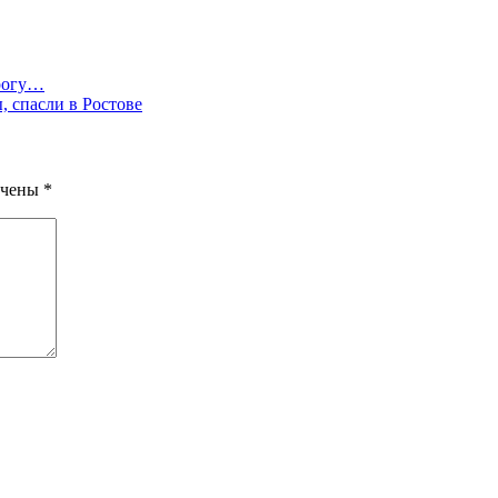
орогу…
, спасли в Ростове
ечены
*