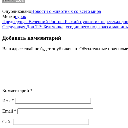
Опубликовано
Новости о животных со всего мира
Метки
сурок
Навигация
Предыдущая
Предыдущая
Вечерний Ростов: Рыжий пушистик пересекал д
запись
Следующая
Следующая
Дон ТР: Бельчонка, угодившего под колеса машины
по
запись
записям
Добавить комментарий
Ваш адрес email не будет опубликован.
Обязательные поля пом
Комментарий
*
Имя
*
Email
*
Сайт