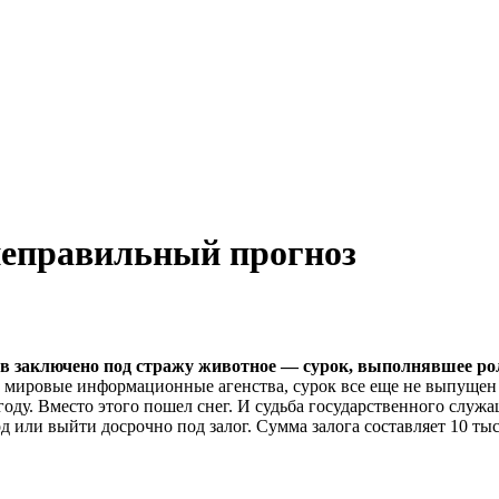
неправильный прогноз
в
заключено
под
стражу
животное
—
сурок
,
выполнявшее
ро
 мировые информационные агенства, сурок все еще не выпущен 
огоду. Вместо этого пошел снег. И судьба государственного слу
д или выйти досрочно под залог. Сумма залога составляет 10 ты