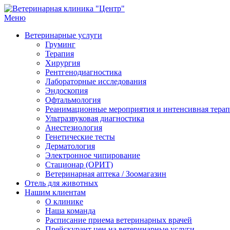
Перейти
к
Меню
Ветеринарная клиника "Центр"
Круглосуточно
содержимому
Ветеринарные услуги
Груминг
Терапия
Хирургия
Рентгенодиагностика
Лабораторные исследования
Эндоскопия
Офтальмология
Реанимационные мероприятия и интенсивная тера
Ультразвуковая диагностика
Анестезиология
Генетические тесты
Дерматология
Электронное чипирование
Стационар (ОРИТ)
Ветеринарная аптека / Зоомагазин
Отель для животных
Нашим клиентам
О клинике
Наша команда
Расписание приема ветеринарных врачей
Прейскурант цен на ветеринарные услуги